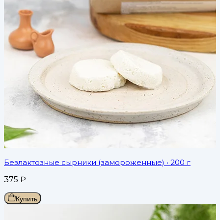
Безлактозные сырники (замороженные)
• 200 г
375
₽
Купить