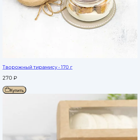
Творожный тирамису
• 170 г
270
₽
Купить