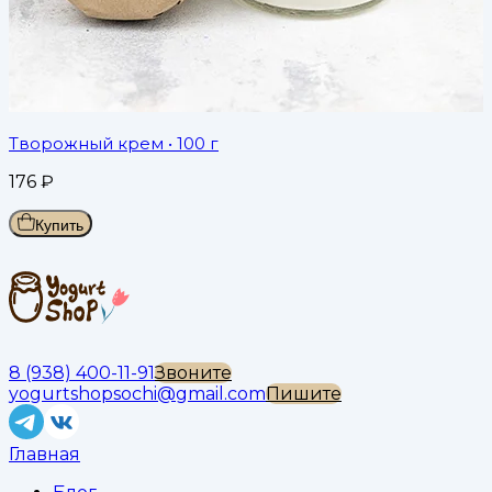
Творожный крем
• 100 г
176
₽
Купить
8 (938) 400-11-91
Звоните
yogurtshopsochi@gmail.com
Пишите
Главная