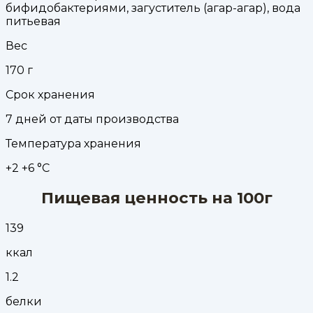
бифидобактериями, загуститель (агар-агар), вода
питьевая
Вес
170
г
Срок хранения
7 дней от даты производства
Температура хранения
+2 +6 °С
Пищевая ценность на 100г
139
ккал
1.2
белки