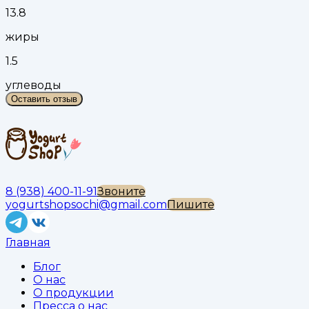
13.8
жиры
1.5
углеводы
Оставить отзыв
8 (938) 400-11-91
Звоните
yogurtshopsochi@gmail.com
Пишите
Главная
Блог
О нас
О продукции
Пресса о нас